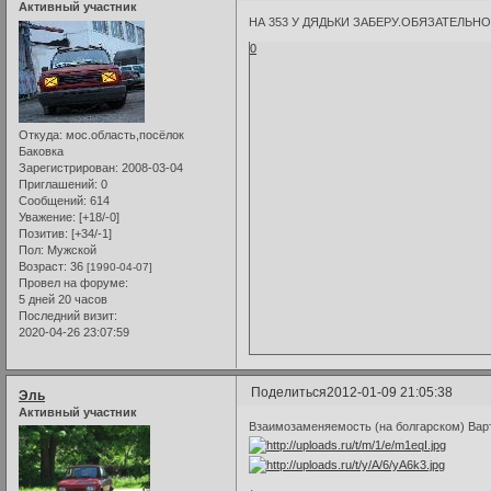
Активный участник
НА 353 У ДЯДЬКИ ЗАБЕРУ.ОБЯЗАТЕЛЬ
0
Откуда:
мос.область,посёлок
Баковка
Зарегистрирован
: 2008-03-04
Приглашений:
0
Сообщений:
614
Уважение:
[+18/-0]
Позитив:
[+34/-1]
Пол:
Мужской
Возраст:
36
[1990-04-07]
Провел на форуме:
5 дней 20 часов
Последний визит:
2020-04-26 23:07:59
Поделиться
2012-01-09 21:05:38
Эль
Активный участник
Взаимозаменяемость (на болгарском) Вартб