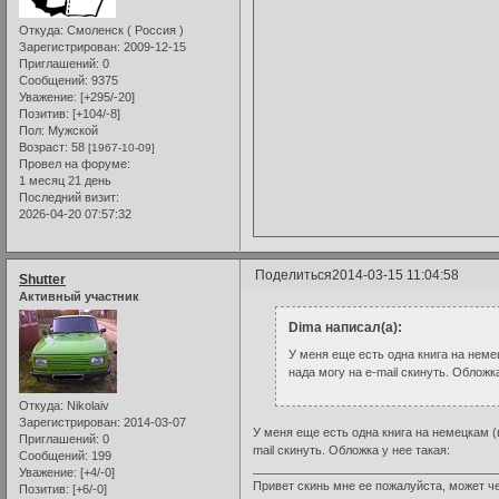
Откуда:
Смоленск ( Россия )
Зарегистрирован
: 2009-12-15
Приглашений:
0
Сообщений:
9375
Уважение:
[+295/-20]
Позитив:
[+104/-8]
Пол:
Мужской
Возраст:
58
[1967-10-09]
Провел на форуме:
1 месяц 21 день
Последний визит:
2026-04-20 07:57:32
Поделиться
2014-03-15 11:04:58
Shutter
Активный участник
Dima написал(а):
У меня еще есть одна книга на неме
нада могу на е-mail скинуть. Обложка
Откуда:
Nikolaiv
Зарегистрирован
: 2014-03-07
У меня еще есть одна книга на немецкам (
Приглашений:
0
mail скинуть. Обложка у нее такая:
Сообщений:
199
____________________________________
Уважение:
[+4/-0]
Привет скинь мне ее пожалуйста, может че
Позитив:
[+6/-0]