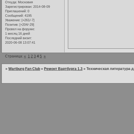
Откуда:
Московия
Зарегистрирован
: 2014-08-09
Приглашений:
0
Сообщений:
4195
Уважение:
[+261/-7]
Позитив:
[+204/-29]
Провел на форуме:
1 месяц 16 дней
Последний визит:
2020-06-08 13:07:41
Страница:
«
1
2
3
4
5
»
»
Wartburg Fan Club
»
Ремонт Вартбурга 1.3
»
Техническая литература д