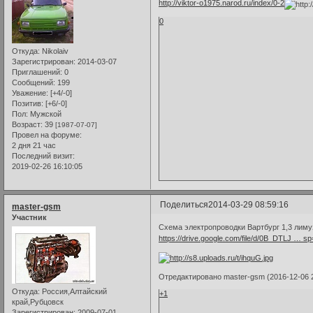
http://viktor-o1975.narod.ru/index/0-2
0
Откуда:
Nikolaiv
Зарегистрирован
: 2014-03-07
Приглашений:
0
Сообщений:
199
Уважение:
[+4/-0]
Позитив:
[+6/-0]
Пол:
Мужской
Возраст:
39
[1987-07-07]
Провел на форуме:
2 дня 21 час
Последний визит:
2019-02-26 16:10:05
Поделиться
2014-03-29 08:59:16
master-gsm
Участник
Схема электропроводки Вартбург 1,3 лиму
https://drive.google.com/file/d/0B_DTLJ … sp
Отредактировано master-gsm (2016-12-06 2
Откуда:
Россия,Алтайский
+1
край,Рубцовск
Зарегистрирован
: 2009-07-01