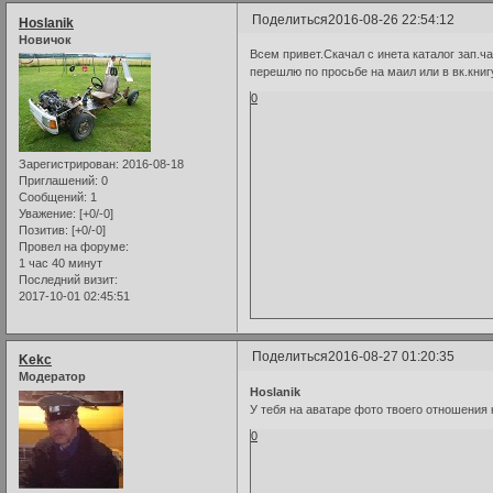
Поделиться
2016-08-26 22:54:12
Hoslanik
Новичок
Всем привет.Скачал с инета каталог зап.ч
перешлю по просьбе на маил или в вк.кни
0
Зарегистрирован
: 2016-08-18
Приглашений:
0
Сообщений:
1
Уважение:
[+0/-0]
Позитив:
[+0/-0]
Провел на форуме:
1 час 40 минут
Последний визит:
2017-10-01 02:45:51
Поделиться
2016-08-27 01:20:35
Kekc
Модератор
Hoslanik
У тебя на аватаре фото твоего отношения 
0