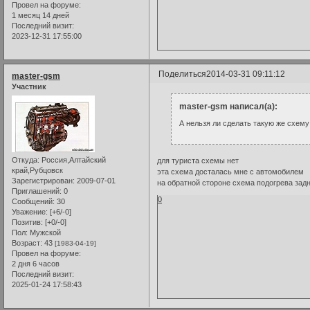
Провел на форуме:
1 месяц 14 дней
Последний визит:
2023-12-31 17:55:00
Поделиться
2014-03-31 09:11:12
master-gsm
Участник
master-gsm написал(а):
А нельзя ли сделать такую же схему 
Откуда:
Россия,Алтайский
для туриста схемы нет
край,Рубцовск
эта схема досталась мне с автомобилем
Зарегистрирован
: 2009-07-01
на обратной стороне схема подогрева задн
Приглашений:
0
0
Сообщений:
30
Уважение:
[+6/-0]
Позитив:
[+0/-0]
Пол:
Мужской
Возраст:
43
[1983-04-19]
Провел на форуме:
2 дня 6 часов
Последний визит:
2025-01-24 17:58:43