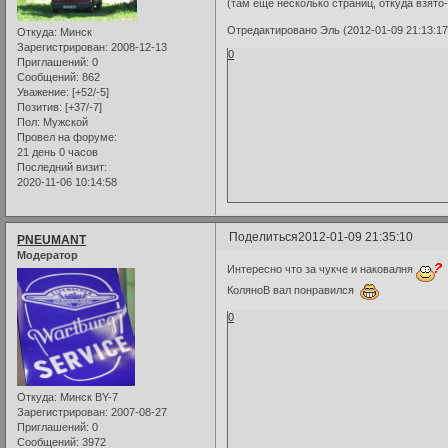
(там еще несколько страниц, откуда взято
Отредактировано Эль (2012-01-09 21:13:17
Откуда:
Минск
Зарегистрирован
: 2008-12-13
0
Приглашений:
0
Сообщений:
862
Уважение:
[+52/-5]
Позитив:
[+37/-7]
Пол:
Мужской
Провел на форуме:
21 день 0 часов
Последний визит:
2020-11-06 10:14:58
Поделиться
2012-01-09 21:35:10
PNEUMANT
Модератор
Интересно что за чукче и наковалня
КоляноВ вал понравился
0
Откуда:
Минск BY-7
Зарегистрирован
: 2007-08-27
Приглашений:
0
Сообщений:
3972