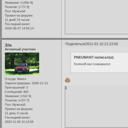
Уважение:
[+256/-9]
Позитив:
[+77/-3]
Пол:
Мужской
Провел на форуме:
11 дней 19 часов
Последний визит:
2026-06-07 14:55:14
Поделиться
2012-01-10 21:23:00
Эль
Активный участник
PNEUMANT написал(а):
КоляноВ вал понравился
Откуда:
Минск
Зарегистрирован
: 2008-12-13
0
Приглашений:
0
Сообщений:
862
Уважение:
[+52/-5]
Позитив:
[+37/-7]
Пол:
Мужской
Провел на форуме:
21 день 0 часов
Последний визит:
2020-11-06 10:14:58