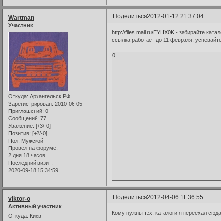
Поделиться
2012-01-12 21:37:04
Wartman
Участник
http://files.mail.ru/EYHX0K
- забирайте катал
ссылка работает до 11 февраля, успевайт
0
Откуда:
Архангельск РФ
Зарегистрирован
: 2010-06-05
Приглашений:
0
Сообщений:
77
Уважение:
[+3/-0]
Позитив:
[+2/-0]
Пол:
Мужской
Провел на форуме:
2 дня 18 часов
Последний визит:
2020-09-18 15:34:59
Поделиться
2012-04-06 11:36:55
viktor-o
Активный участник
Кому нужны тех. каталоги я переехал сюд
Откуда:
Киев