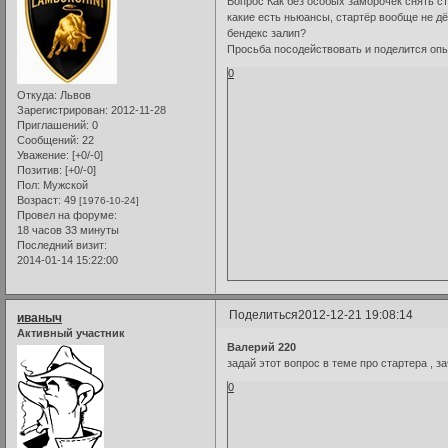
Вопрос Как без особых заморочек снять ст
какие есть ньюансы, стартёр вообще не дё
бендекс залип?
Просьба посодействовать и поделится оп
0
Откуда:
Львов
Зарегистрирован
: 2012-11-28
Приглашений:
0
Сообщений:
22
Уважение:
[+0/-0]
Позитив:
[+0/-0]
Пол:
Мужской
Возраст:
49
[1976-10-24]
Провел на форуме:
18 часов 33 минуты
Последний визит:
2014-01-14 15:22:00
Поделиться
2012-12-21 19:08:14
иваныч
Активный участник
Валерий 220
задай этот вопрос в теме про стартера , за
0