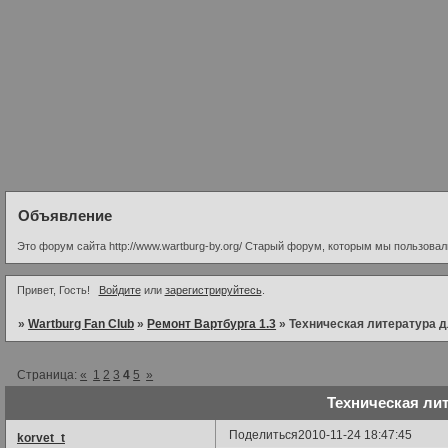
Объявление
Это форум сайта http://www.wartburg-by.org/ Старый форум, которым мы пользовалис
Привет, Гость!
Войдите
или
зарегистрируйтесь
.
»
Wartburg Fan Club
»
Ремонт Вартбурга 1.3
»
Техническая литература д
Страница:
«
1
2
3
4
5
»
Техническая лит
Поделиться
2010-11-24 18:47:45
korvet_t