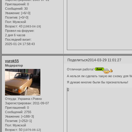
Приглашений:
0
Сообщений:
30
Уважение:
[+6/-0]
Позитив:
[+0/-0]
Пол:
Мужской
Возраст:
43
[1983-04-19]
Провел на форуме:
2 дня 6 часов
Последний визит:
2025-01-24 17:58:43
Поделиться
2014-03-29 11:01:27
yurok55
Модератор
Отличная работа!
А нельзя ли сделать такую же схему для Wa
Я думаю многие были бы признательны!
0
Откуда:
Украина г.Ровно
Зарегистрирован
: 2011-09-07
Приглашений:
0
Сообщений:
2755
Уважение:
[+188/-3]
Позитив:
[+252/-1]
Пол:
Мужской
Возраст:
50
[1976-06-12]