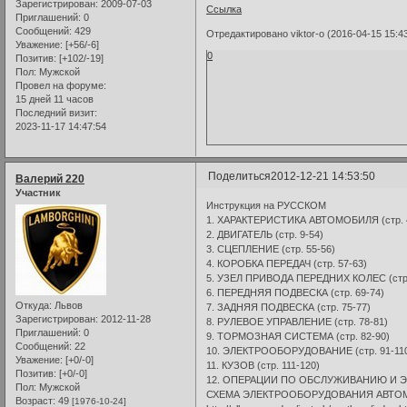
Зарегистрирован
: 2009-07-03
Ссылка
Приглашений:
0
Сообщений:
429
Отредактировано viktor-o (2016-04-15 15:43
Уважение:
[+56/-6]
0
Позитив:
[+102/-19]
Пол:
Мужской
Провел на форуме:
15 дней 11 часов
Последний визит:
2023-11-17 14:47:54
Поделиться
2012-12-21 14:53:50
Валерий 220
Участник
Инструкция на РУССКОМ
1. ХАРАКТЕРИСТИКА АВТОМОБИЛЯ (стр. 
2. ДВИГАТЕЛЬ (стр. 9-54)
3. СЦЕПЛЕНИЕ (стр. 55-56)
4. КОРОБКА ПЕРЕДАЧ (стр. 57-63)
5. УЗЕЛ ПРИВОДА ПЕРЕДНИХ КОЛЕС (стр.
6. ПЕРЕДНЯЯ ПОДВЕСКА (стр. 69-74)
Откуда:
Львов
7. ЗАДНЯЯ ПОДВЕСКА (стр. 75-77)
Зарегистрирован
: 2012-11-28
8. РУЛЕВОЕ УПРАВЛЕНИЕ (стр. 78-81)
Приглашений:
0
9. ТОРМОЗНАЯ СИСТЕМА (стр. 82-90)
Сообщений:
22
10. ЭЛЕКТРООБОРУДОВАНИЕ (стр. 91-11
Уважение:
[+0/-0]
11. КУЗОВ (стр. 111-120)
Позитив:
[+0/-0]
12. ОПЕРАЦИИ ПО ОБСЛУЖИВАНИЮ И ЭК
Пол:
Мужской
СХЕМА ЭЛЕКТРООБОРУДОВАНИЯ АВТОМОБ
Возраст:
49
[1976-10-24]