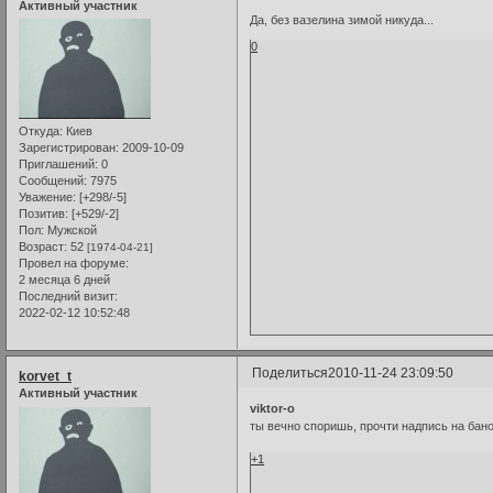
Активный участник
Да, без вазелина зимой никуда...
0
Откуда:
Киев
Зарегистрирован
: 2009-10-09
Приглашений:
0
Сообщений:
7975
Уважение:
[+298/-5]
Позитив:
[+529/-2]
Пол:
Мужской
Возраст:
52
[1974-04-21]
Провел на форуме:
2 месяца 6 дней
Последний визит:
2022-02-12 10:52:48
Поделиться
2010-11-24 23:09:50
korvet_t
Активный участник
viktor-o
ты вечно споришь, прочти надпись на бан
+1