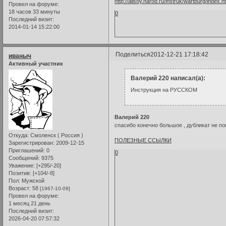
http://allsoy.narod.ru/instruk/wartburg/index.h
Провел на форуме:
18 часов 33 минуты
0
Последний визит:
2014-01-14 15:22:00
Поделиться
2012-12-21 17:18:42
иваныч
Активный участник
Валерий 220 написал(а):
Инструкция на РУССКОМ
Валерий 220
спасибо конечно большое , дубликат не п
Откуда:
Смоленск ( Россия )
ПОЛЕЗНЫЕ ССЫЛКИ
Зарегистрирован
: 2009-12-15
Приглашений:
0
0
Сообщений:
9375
Уважение:
[+295/-20]
Позитив:
[+104/-8]
Пол:
Мужской
Возраст:
58
[1967-10-09]
Провел на форуме:
1 месяц 21 день
Последний визит:
2026-04-20 07:57:32