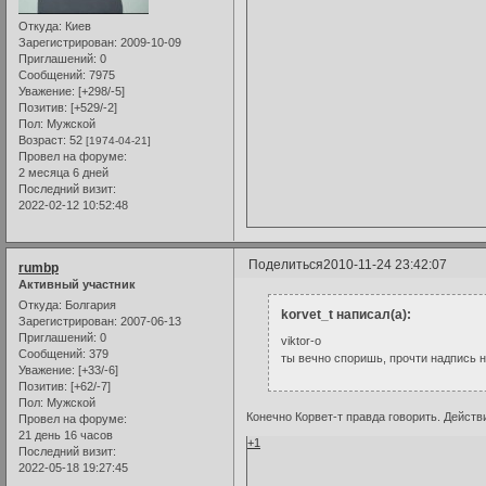
Откуда:
Киев
Зарегистрирован
: 2009-10-09
Приглашений:
0
Сообщений:
7975
Уважение:
[+298/-5]
Позитив:
[+529/-2]
Пол:
Мужской
Возраст:
52
[1974-04-21]
Провел на форуме:
2 месяца 6 дней
Последний визит:
2022-02-12 10:52:48
Поделиться
2010-11-24 23:42:07
rumbp
Активный участник
Откуда:
Болгария
korvet_t написал(а):
Зарегистрирован
: 2007-06-13
Приглашений:
0
viktor-o
Сообщений:
379
ты вечно споришь, прочти надпись н
Уважение:
[+33/-6]
Позитив:
[+62/-7]
Пол:
Мужской
Конечно Корвет-т правда говорить. Действи
Провел на форуме:
21 день 16 часов
+1
Последний визит:
2022-05-18 19:27:45