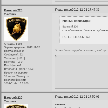
Поделиться
2012-12-21 17:47:36
Валерий 220
Участник
иваныч написал(а):
Валерий 220
спасибо конечно большое , дубликат
ПОЛЕЗНЫЕ ССЫЛКИ
Откуда:
Львов
Зарегистрирован
: 2012-11-28
Решил более подробно изложить, чтоб сра
Приглашений:
0
Сообщений:
22
0
Уважение:
[+0/-0]
Позитив:
[+0/-0]
Пол:
Мужской
Возраст:
49
[1976-10-24]
Провел на форуме:
18 часов 33 минуты
Последний визит:
2014-01-14 15:22:00
Поделиться
2012-12-21 17:50:03
Валерий 220
Участник
иваныч