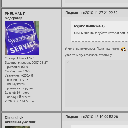
Поделиться
2010-11-27 21:22:53
PNEUMANT
Модератор
togano написал(а):
Скинь мне пожалуйста каталог запча
У меня на немецком. Лежит на полке
,
узел,то могу сфоткать страницу.
Откуда:
Минск BY-7
+2
Зарегистрирован
: 2007-08-27
Приглашений:
0
Сообщений:
3972
Уважение:
[+256/-9]
Позитив:
[+77/-3]
Пол:
Мужской
Провел на форуме:
11 дней 19 часов
Последний визит:
2026-06-07 14:55:14
Поделиться
2010-12-10 09:53:28
Dimonchyk
Активный участник