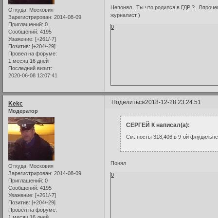
Непонял . Ты что родился в ГДР ? . Впроч
Откуда:
Московия
журналист )
Зарегистрирован
: 2014-08-09
Приглашений:
0
0
Сообщений:
4195
Уважение:
[+261/-7]
Позитив:
[+204/-29]
Провел на форуме:
1 месяц 16 дней
Последний визит:
2020-06-08 13:07:41
Поделиться
2018-12-28 23:24:51
Kekc
Модератор
СЕРГЕЙ К написал(а):
См. посты 318,406 в 9-ой флудильне
Понял
Откуда:
Московия
Зарегистрирован
: 2014-08-09
0
Приглашений:
0
Сообщений:
4195
Уважение:
[+261/-7]
Позитив:
[+204/-29]
Провел на форуме:
1 месяц 16 дней