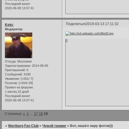
Последний визит:
2020-06-08 13:07:41
Поделиться
2019-03-13 17:11:32
Kekc
Модератор
0
Откуда:
Московия
Зарегистрирован
: 2014-08-09
Приглашений:
0
Сообщений:
4195
Уважение:
[+261/-7]
Позитив:
[+204/-29]
Провел на форуме:
1 месяц 16 дней
Последний визит:
2020-06-08 13:07:41
Страница:
«
1
…
17
18
19
»
Wartburg Fan Club
»
Чужой тюнинг
»
Вот, нашёл пару фоток)))