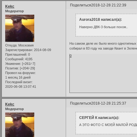
Поделиться
2018-12-28 21:22:39
Kekc
Модератор
Aurora2018 написал(а):
Наверно ДВК-3 больше похож..
На самом деле их было много однотипных ,
Откуда:
Московия
собирал в 83 году на заводе Квант в Зелен
Зарегистрирован
: 2014-08-09
Приглашений:
0
0
Сообщений:
4195
Уважение:
[+261/-7]
Позитив:
[+204/-29]
Провел на форуме:
1 месяц 16 дней
Последний визит:
2020-06-08 13:07:41
Поделиться
2018-12-28 21:25:37
Kekc
Модератор
СЕРГЕЙ К написал(а):
А ЭТО ФОТО С МОЕЙ МАЛОЙ РО