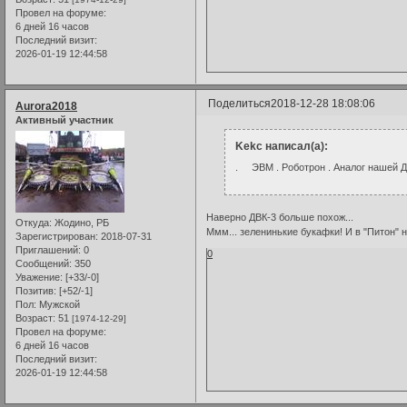
Провел на форуме:
6 дней 16 часов
Последний визит:
2026-01-19 12:44:58
Поделиться
2018-12-28 18:08:06
Aurora2018
Активный участник
Kekc написал(а):
. ЭВМ . Роботрон . Аналог нашей 
Наверно ДВК-3 больше похож...
Откуда:
Жодино, РБ
Ммм... зеленинькие букафки! И в "Питон" н
Зарегистрирован
: 2018-07-31
Приглашений:
0
0
Сообщений:
350
Уважение:
[+33/-0]
Позитив:
[+52/-1]
Пол:
Мужской
Возраст:
51
[1974-12-29]
Провел на форуме:
6 дней 16 часов
Последний визит:
2026-01-19 12:44:58