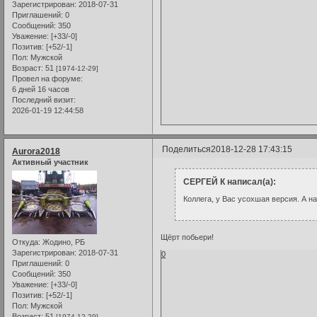
Зарегистрирован
: 2018-07-31
Приглашений:
0
Сообщений:
350
Уважение:
[+33/-0]
Позитив:
[+52/-1]
Пол:
Мужской
Возраст:
51
[1974-12-29]
Провел на форуме:
6 дней 16 часов
Последний визит:
2026-01-19 12:44:58
Поделиться
2018-12-28 17:43:15
Aurora2018
Активный участник
СЕРГЕЙ К написал(а):
Коллега, у Вас усохшая версия. А на
Щёрт побьери!
Откуда:
Жодино, РБ
Зарегистрирован
: 2018-07-31
0
Приглашений:
0
Сообщений:
350
Уважение:
[+33/-0]
Позитив:
[+52/-1]
Пол:
Мужской
Возраст:
51
[1974-12-29]