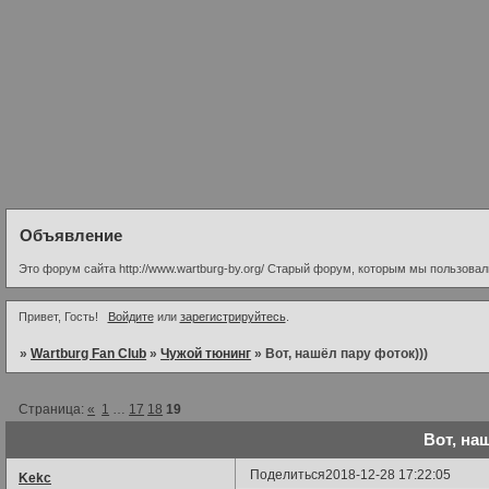
Объявление
Это форум сайта http://www.wartburg-by.org/ Старый форум, которым мы пользовалис
Привет, Гость!
Войдите
или
зарегистрируйтесь
.
»
Wartburg Fan Club
»
Чужой тюнинг
»
Вот, нашёл пару фоток)))
Страница:
«
1
…
17
18
19
Вот, на
Поделиться
2018-12-28 17:22:05
Kekc