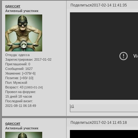
Поделиться
2017-02-14 11:41:35
одессит
Активный участник
Откуда:
одесса
Зарегистрирован
: 2017-01-02
Приглашений:
0
Сообщений:
1627
Уважение:
[+379/-6]
Позитив:
[+93/-10]
Пол:
Мужской
Возраст:
43
[1983-01-24]
Провел на форуме:
15 дней 18 часов
Последний визит:
2021-08-11 06:18:49
+1
Поделиться
2017-02-14 11:45:18
одессит
Активный участник