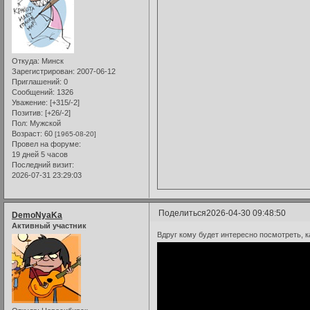
Откуда:
Минск
Зарегистрирован
: 2007-06-12
Приглашений:
0
Сообщений:
1326
Уважение:
[+315/-2]
Позитив:
[+26/-2]
Пол:
Мужской
Возраст:
60
[1965-08-20]
Провел на форуме:
19 дней 5 часов
Последний визит:
2026-07-31 23:29:03
Поделиться
2026-04-30 09:48:50
DemoNyaKa
Активный участник
Вдруг кому будет интересно посмотреть, 