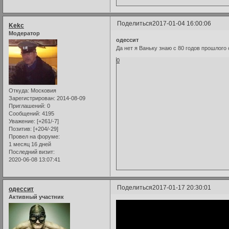
Поделиться
2017-01-04 16:00:06
Kekc
Модератор
одессит
Да нет я Ваньку знаю с 80 годов прошлого
0
Откуда:
Московия
Зарегистрирован
: 2014-08-09
Приглашений:
0
Сообщений:
4195
Уважение:
[+261/-7]
Позитив:
[+204/-29]
Провел на форуме:
1 месяц 16 дней
Последний визит:
2020-06-08 13:07:41
Поделиться
2017-01-17 20:30:01
одессит
Активный участник