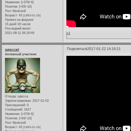
Уважение:
[+379/-6]
Позитив:
[+93/-10]
Пол:
Мужской
Возраст:
43
[1983-01-24]
Провел на форуме:
15 дней 18 часов
Последний визит:
2021-08-11 06:18:49
+1
Поделиться
2017-01-22 14:19:21
одессит
Активный участник
Откуда:
одесса
Зарегистрирован
: 2017-01-02
Приглашений:
0
Сообщений:
1627
Уважение:
[+379/-6]
Позитив:
[+93/-10]
Пол:
Мужской
Возраст:
43
[1983-01-24]