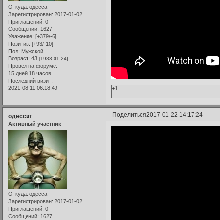
Откуда:
одесса
Зарегистрирован
: 2017-01-02
Приглашений:
0
Сообщений:
1627
Уважение:
[+379/-6]
Позитив:
[+93/-10]
Пол:
Мужской
Возраст:
43
[1983-01-24]
Провел на форуме:
15 дней 18 часов
Последний визит:
2021-08-11 06:18:49
+1
Поделиться
2017-01-22 14:17:24
одессит
Активный участник
Откуда:
одесса
Зарегистрирован
: 2017-01-02
Приглашений:
0
Сообщений:
1627