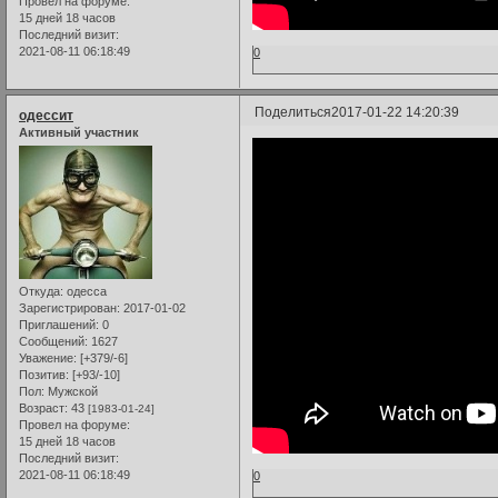
Провел на форуме:
15 дней 18 часов
Последний визит:
2021-08-11 06:18:49
0
Поделиться
2017-01-22 14:20:39
одессит
Активный участник
Откуда:
одесса
Зарегистрирован
: 2017-01-02
Приглашений:
0
Сообщений:
1627
Уважение:
[+379/-6]
Позитив:
[+93/-10]
Пол:
Мужской
Возраст:
43
[1983-01-24]
Провел на форуме:
15 дней 18 часов
Последний визит:
2021-08-11 06:18:49
0