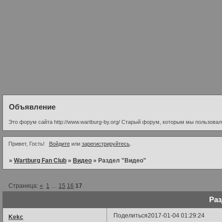
Объявление
Это форум сайта http://www.wartburg-by.org/ Старый форум, которым мы пользовалис
Привет, Гость!
Войдите
или
зарегистрируйтесь
.
»
Wartburg Fan Club
»
Видео
»
Раздел "Видео"
Страница:
«
1
…
15
16
17
Раз
Поделиться
2017-01-04 01:29:24
Kekc