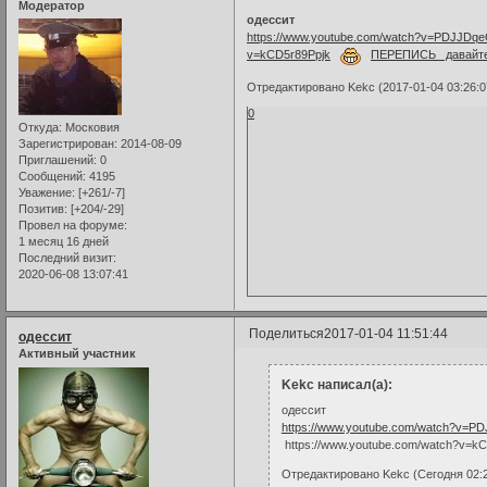
Модератор
одессит
https://www.youtube.com/watch?v=PDJJDq
v=kCD5r89Ppjk
ПЕРЕПИСЬ давайте 
Отредактировано Kekc (2017-01-04 03:26:0
0
Откуда:
Московия
Зарегистрирован
: 2014-08-09
Приглашений:
0
Сообщений:
4195
Уважение:
[+261/-7]
Позитив:
[+204/-29]
Провел на форуме:
1 месяц 16 дней
Последний визит:
2020-06-08 13:07:41
Поделиться
2017-01-04 11:51:44
одессит
Активный участник
Kekc написал(а):
одессит
https://www.youtube.com/watch?v=
https://www.youtube.com/watch?v
Отредактировано Kekc (Сегодня 02:2