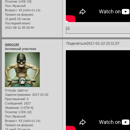
Позитив:
[+93/-10]
Пол:
Мужской
Возраст:
43
[1983-01-24]
Провел на форуме:
15 дней 18 часов
Последний визит:
2021-08-11 06:18:49
+1
Поделиться
2017-01-22 15:11:07
одессит
Активный участник
Откуда:
одесса
Зарегистрирован
: 2017-01-02
Приглашений:
0
Сообщений:
1627
Уважение:
[+379/-6]
Позитив:
[+93/-10]
Пол:
Мужской
Возраст:
43
[1983-01-24]
Провел на форуме:
15 дней 18 часов