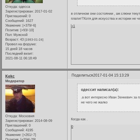
Откуда:
одесса
Зарегистрирован
: 2017-01-02
в отличном они состоянии , аж слюни текут
Приглашений:
0
платит?Хотя для искусства и истории не ч
Сообщений:
1627
Уважение:
[+379/-6]
+1
Позитив:
[+93/-10]
Пол:
Мужской
Возраст:
43
[1983-01-24]
Провел на форуме:
15 дней 18 часов
Последний визит:
2021-08-11 06:18:49
Поделиться
2017-01-04 15:13:29
Kekc
Модератор
одессит написал(а):
.а вот интересно Иван Зенкевич за 
не чего не жалко
Откуда:
Московия
Когда как .
Зарегистрирован
: 2014-08-09
Приглашений:
0
0
Сообщений:
4195
Уважение:
[+261/-7]
Позитив:
[+204/-29]