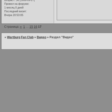
Возраст:
36
[1989-09-27]
Провел на форуме:
1 месяц 0 дней
Последний визит:
Вчера 20:53:05
Страница:
«
1
…
15
16
17
»
Wartburg Fan Club
»
Видео
»
Раздел "Видео"