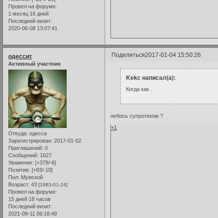
Провел на форуме:
1 месяц 16 дней
Последний визит:
2020-06-08 13:07:41
Поделиться
2017-01-04 15:50:26
одессит
Активный участник
Kekc написал(а):
Когда как .
небось супротеком ?
+1
Откуда:
одесса
Зарегистрирован
: 2017-01-02
Приглашений:
0
Сообщений:
1627
Уважение:
[+379/-6]
Позитив:
[+93/-10]
Пол:
Мужской
Возраст:
43
[1983-01-24]
Провел на форуме:
15 дней 18 часов
Последний визит:
2021-08-11 06:18:49