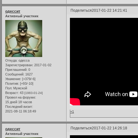
Поделиться
2017-01-22 14:21:41
одессит
Активный участник
Откуда:
одесса
Зарегистрирован
: 2017-01-02
Приглашений:
0
Сообщений:
1627
Уважение:
[+379/-6]
Позитив:
[+93/-10]
Пол:
Мужской
Возраст:
43
[1983-01-24]
Провел на форуме:
15 дней 18 часов
Последний визит:
2021-08-11 06:18:49
+1
Поделиться
2017-01-22 14:26:18
одессит
Активный участник