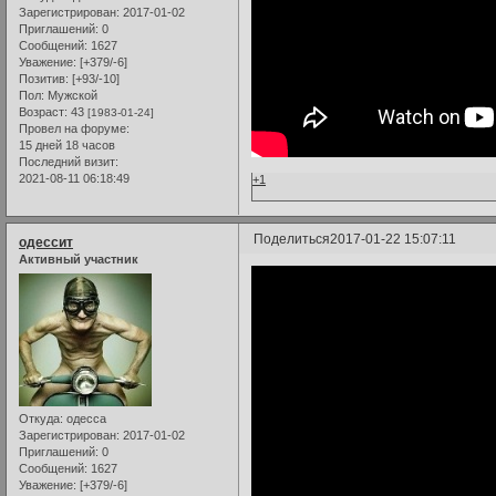
Зарегистрирован
: 2017-01-02
Приглашений:
0
Сообщений:
1627
Уважение:
[+379/-6]
Позитив:
[+93/-10]
Пол:
Мужской
Возраст:
43
[1983-01-24]
Провел на форуме:
15 дней 18 часов
Последний визит:
2021-08-11 06:18:49
+1
Поделиться
2017-01-22 15:07:11
одессит
Активный участник
Откуда:
одесса
Зарегистрирован
: 2017-01-02
Приглашений:
0
Сообщений:
1627
Уважение:
[+379/-6]