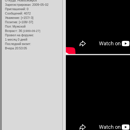
Откуда:
Новосибирск
Зарегистрирован
: 2009-05-02
Приглашений:
0
Сообщений:
4072
Уважение:
[+157/-3]
Позитив:
[+108/-37]
Пол:
Мужской
Возраст:
36
[1989-09-27]
Провел на форуме:
1 месяц 0 дней
Последний визит:
Вчера 20:53:05