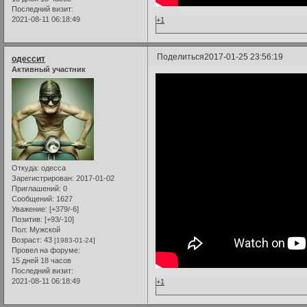
Последний визит:
2021-08-11 06:18:49
+1
Поделиться
2017-01-25 23:56:19
одессит
Активный участник
Откуда:
одесса
Зарегистрирован
: 2017-01-02
Приглашений:
0
Сообщений:
1627
Уважение:
[+379/-6]
Позитив:
[+93/-10]
Пол:
Мужской
Возраст:
43
[1983-01-24]
Провел на форуме:
15 дней 18 часов
Последний визит:
2021-08-11 06:18:49
+1