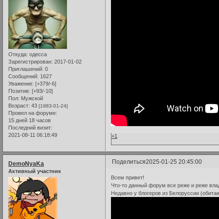
Откуда:
одесса
Зарегистрирован
: 2017-01-02
Приглашений:
0
Сообщений:
1627
Уважение:
[+379/-6]
Позитив:
[+93/-10]
Пол:
Мужской
Возраст:
43
[1983-01-24]
Провел на форуме:
15 дней 18 часов
Последний визит:
2021-08-11 06:18:49
+1
Поделиться
2025-01-25 20:45:00
DemoNyaKa
Активный участник
Всем привет!
Что-то данный форум все реже и реже влад
Недавно у блогеров из Белоруссии (обитаю