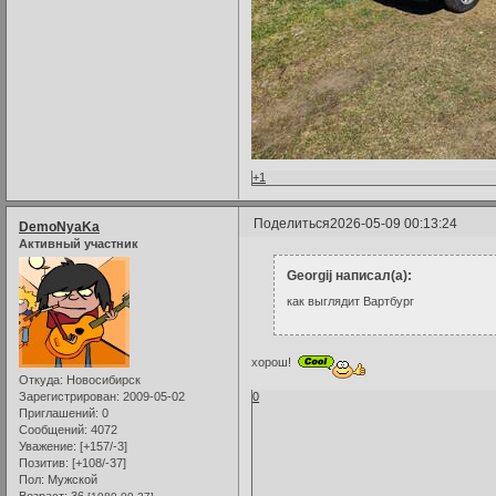
+1
Поделиться
2026-05-09 00:13:24
DemoNyaKa
Активный участник
Georgij написал(а):
как выглядит Вартбург
хорош!
Откуда:
Новосибирск
0
Зарегистрирован
: 2009-05-02
Приглашений:
0
Сообщений:
4072
Уважение:
[+157/-3]
Позитив:
[+108/-37]
Пол:
Мужской