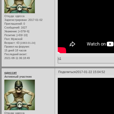
Откуда:
одесса
Зарегистрирован
: 2017-01-02
Приглашений:
0
Сообщений:
1627
Уважение:
[+379/-6]
Позитив:
[+93/-10]
Пол:
Мужской
Возраст:
43
[1983-01-24]
Провел на форуме:
15 дней 18 часов
Последний визит:
2021-08-11 06:18:49
+1
Поделиться
2017-01-22 15:04:52
одессит
Активный участник
Откуда:
одесса