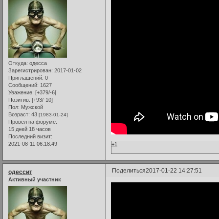
Откуда:
одесса
Зарегистрирован
: 2017-01-02
Приглашений:
0
Сообщений:
1627
Уважение:
[+379/-6]
Позитив:
[+93/-10]
Пол:
Мужской
Возраст:
43
[1983-01-24]
Провел на форуме:
15 дней 18 часов
Последний визит:
2021-08-11 06:18:49
+1
Поделиться
2017-01-22 14:27:51
одессит
Активный участник