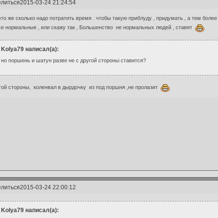
литься
2015-03-24 21:24:54
то же сколько надо потратить время . чтобы такую приблуду , придумать , а тем более с
се нормальные , или скажу так , Большенство не нормальных людей , ставят
Kolya79 написал(а):
но поршень и шатун разве не с другой стороньі ставится?
гой стороны, коленвал в дырдочку из под поршня ,не пролазит
литься
2015-03-24 22:00:12
Kolya79 написал(а):