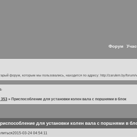
Форум
Учас
Старый форум, которым мы пользовались, находится по адресу: http://zarulem.by/forum/
ь
.
 353
»
Приспособление для установки колен вала с поршнями в блок
риспособление для установки колен вала с поршнями в бл
литься
2015-03-24 04:54:11