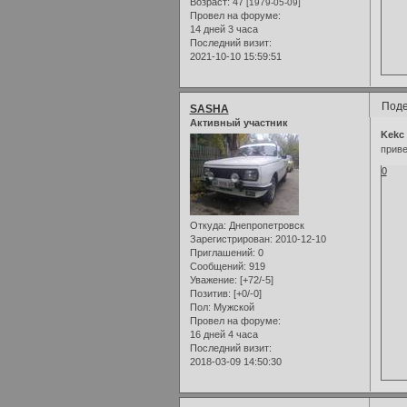
Возраст:
47
[1979-05-09]
Провел на форуме:
14 дней 3 часа
Последний визит:
2021-10-10 15:59:51
Поде
SASHA
Активный участник
Kekc
приве
0
Откуда:
Днепропетровск
Зарегистрирован
: 2010-12-10
Приглашений:
0
Сообщений:
919
Уважение:
[+72/-5]
Позитив:
[+0/-0]
Пол:
Мужской
Провел на форуме:
16 дней 4 часа
Последний визит:
2018-03-09 14:50:30