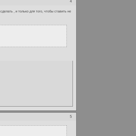
4
делать , и только для того, чтобы ставить не
5