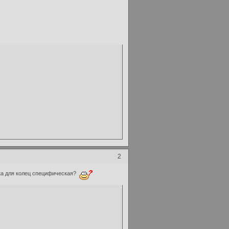
2
авка для колец специфическая?