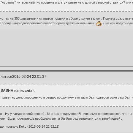
"журавль" интересньій, но поршень и шатун разве не с другой стороньі ставится? ил
о так на 353 двигателе и ставится поршня в сборе с колен валом . Причем сразу все вм
 проще надо одновременно попасть сразу девятью кольцами
( ну или подчти одн
литься
2015-03-24 22:01:37
SASHA написал(а):
привет ну дело хорошее но я решаю по другому это дело без подвесов один сам без 
т . Ну у каждого свой способ . Мне так сподручнее Я нисколько не сомневаюсь что т
ие . Если посчитаешь необходимым я бы был рад ознакомится с твоей идеей .
актировано Kekc (2015-03-24 22:52:11)