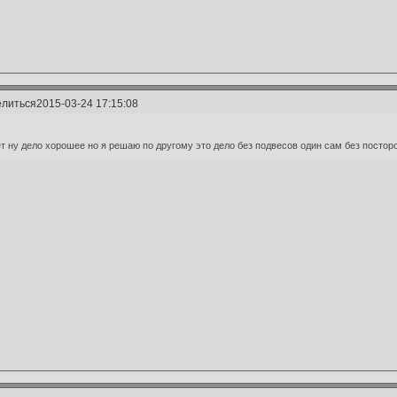
литься
2015-03-24 17:15:08
т ну дело хорошее но я решаю по другому это дело без подвесов один сам без посто