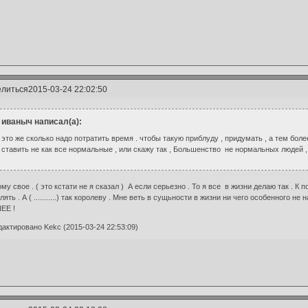
литься
2015-03-24 22:02:50
иваныч написал(а):
это же сколько надо потратить время . чтобы такую приблуду , придумать , а тем более
ставить не как все нормальные , или скажу так , Большенство не нормальных людей ,
му свое . ( это кстати не я сказал ) А если серьезно . То я все в жизни делаю так . К
улять . А ( ...........) так королеву . Мне веть в сущьности в жизни ни чего особенн
ЕЕ !
актировано Kekc (2015-03-24 22:53:09)