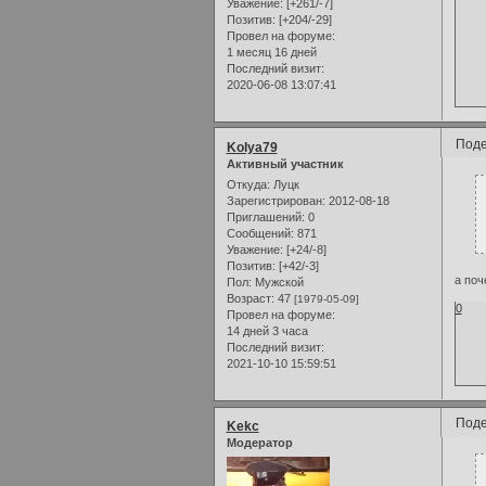
Уважение:
[+261/-7]
Позитив:
[+204/-29]
Провел на форуме:
1 месяц 16 дней
Последний визит:
2020-06-08 13:07:41
Поде
Kolya79
Активный участник
Откуда:
Луцк
Зарегистрирован
: 2012-08-18
Приглашений:
0
Сообщений:
871
Уважение:
[+24/-8]
Позитив:
[+42/-3]
а поч
Пол:
Мужской
Возраст:
47
[1979-05-09]
0
Провел на форуме:
14 дней 3 часа
Последний визит:
2021-10-10 15:59:51
Поде
Kekc
Модератор