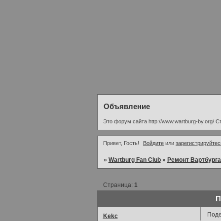
Объявление
Это форум сайта http://www.wartburg-by.org/ 
Привет, Гость!
Войдите
или
зарегистрируйтес
»
Wartburg Fan Club
»
Ремонт Вартбурга
Страница:
1
П
Поде
Kekc