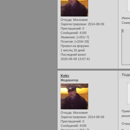
Именн
Откуда:
Московия
Скажу
Зарегистрирован
: 2014-08-09
Приглашений:
0
0
Сообщений:
4195
Уважение:
[+261/-7]
Позитив:
[+204/-29]
Провел на форуме:
1 месяц 16 дней
Последний визит:
2020-06-08 13:07:41
Поде
Kekc
Модератор
Приве
Откуда:
Московия
решен
Зарегистрирован
: 2014-08-09
Приглашений:
0
Отред
Сообщений:
4195