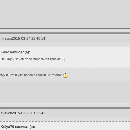
литься
2015-03-24 22:40:14
Kekc написал(а):
Не надо ( зачем тебе моральная травма ? )
ему и нет, я уже бросаю косяки на "траби"
литься
2015-03-25 01:33:42
Kolya79 написал(а):