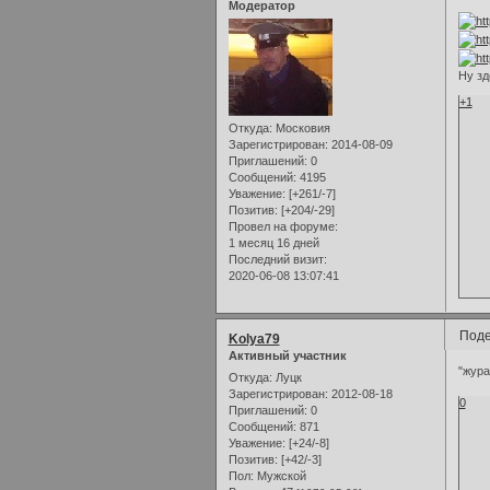
Модератор
Ну зд
+1
Откуда:
Московия
Зарегистрирован
: 2014-08-09
Приглашений:
0
Сообщений:
4195
Уважение:
[+261/-7]
Позитив:
[+204/-29]
Провел на форуме:
1 месяц 16 дней
Последний визит:
2020-06-08 13:07:41
Поде
Kolya79
Активный участник
"жура
Откуда:
Луцк
Зарегистрирован
: 2012-08-18
0
Приглашений:
0
Сообщений:
871
Уважение:
[+24/-8]
Позитив:
[+42/-3]
Пол:
Мужской