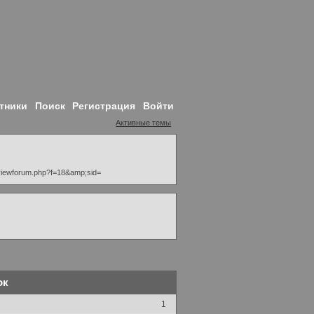
тники
Поиск
Регистрация
Войти
Активные темы
viewforum.php?f=18&amp;sid=
ок
1