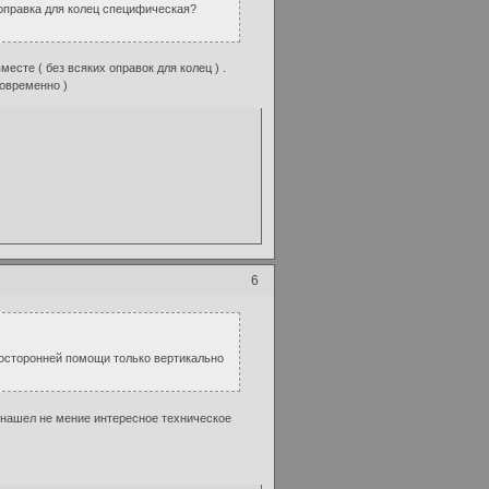
и оправка для колец специфическая?
есте ( без всяких оправок для колец ) .
овременно )
6
посторонней помощи только вертикально
ы нашел не мение интересное техническое