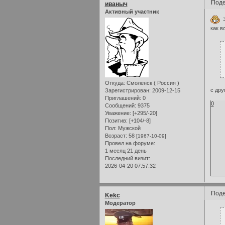
Поде
иваныч
Активный участник
э
как в
Откуда:
Смоленск ( Россия )
с дру
Зарегистрирован
: 2009-12-15
Приглашений:
0
0
Сообщений:
9375
Уважение:
[+295/-20]
Позитив:
[+104/-8]
Пол:
Мужской
Возраст:
58
[1967-10-09]
Провел на форуме:
1 месяц 21 день
Последний визит:
2026-04-20 07:57:32
Поде
Kekc
Модератор