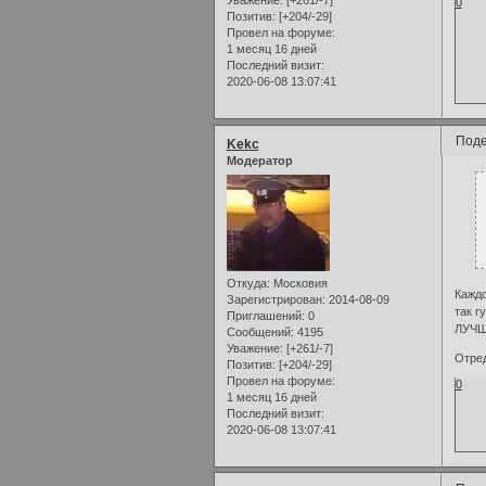
Уважение:
[+261/-7]
0
Позитив:
[+204/-29]
Провел на форуме:
1 месяц 16 дней
Последний визит:
2020-06-08 13:07:41
Поде
Kekc
Модератор
Откуда:
Московия
Каждо
Зарегистрирован
: 2014-08-09
так г
Приглашений:
0
ЛУЧШ
Сообщений:
4195
Уважение:
[+261/-7]
Отред
Позитив:
[+204/-29]
Провел на форуме:
0
1 месяц 16 дней
Последний визит:
2020-06-08 13:07:41