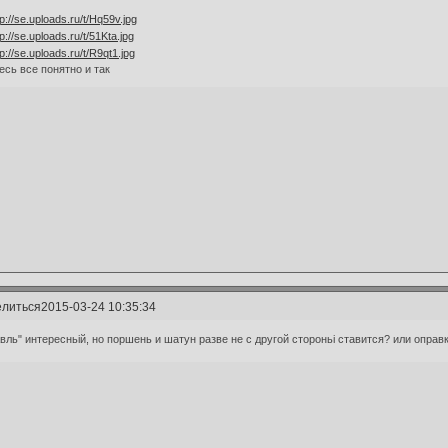
есь все понятно и так
литься
2015-03-24 10:35:34
вль" интересньій, но поршень и шатун разве не с другой стороньі ставится? или опр