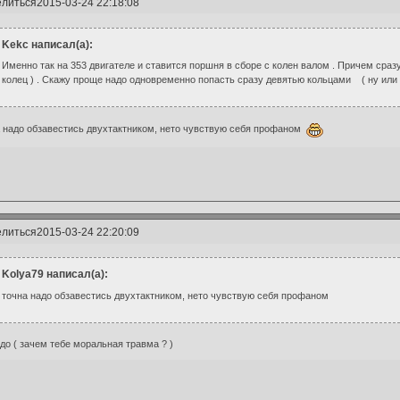
литься
2015-03-24 22:18:08
Kekc написал(а):
Именно так на 353 двигателе и ставится поршня в сборе с колен валом . Причем сразу
колец ) . Скажу проще надо одновременно попасть сразу девятью кольцами ( ну или
 надо обзавестись двухтактником, нето чувствую себя профаном
литься
2015-03-24 22:20:09
Kolya79 написал(а):
точна надо обзавестись двухтактником, нето чувствую себя профаном
до ( зачем тебе моральная травма ? )