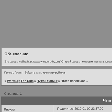
Объявление
Это форум сайта http://www.wartburg-by.org/ Старый форум, которым мы пользовалис
Привет, Гость!
Войдите
или
зарегистрируйтесь
.
»
Wartburg Fan Club
»
Чужой тюнинг
»
Чтото новенькое...
Страница:
1
Чтот
Поделиться
2010-01-09 23:37:20
Кирилл