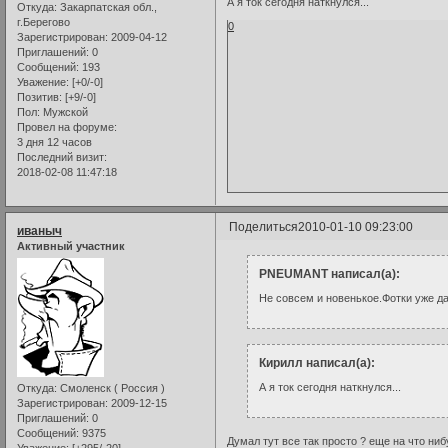
А я ток сегодня наткнулся...
Откуда:
Закарпатская обл.,
г.Берегово
0
Зарегистрирован
: 2009-04-12
Приглашений:
0
Сообщений:
193
Уважение:
[+0/-0]
Позитив:
[+9/-0]
Пол:
Мужской
Провел на форуме:
3 дня 12 часов
Последний визит:
2018-02-08 11:47:18
Поделиться
2010-01-10 09:23:00
иваныч
Активный участник
PNEUMANT написал(а):
Не совсем и новенькое.Фотки уже дав
Кирилл написал(а):
А я ток сегодня наткнулся...
Откуда:
Смоленск ( Россия )
Зарегистрирован
: 2009-12-15
Приглашений:
0
Сообщений:
9375
Думал тут все так просто ? еще на что ниб
Уважение:
[+295/-20]