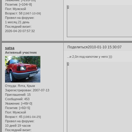
Позитив:
[+104/-8]
0
Пол:
Мужской
Возраст:
58
[1967-10-09]
Провел на форуме:
1 месяц 21 день
Последний визит:
2026-04-20 07:57:32
Поделиться
2010-01-10 15:30:07
satsa
Активный участник
...и 2,0л под капотом у него )))
0
Откуда:
Ялта, Крым
Зарегистрирован
: 2007-07-13
Приглашений:
15
Сообщений:
453
Уважение:
[+49/-0]
Позитив:
[+92/-5]
Пол:
Мужской
Возраст:
45
[1981-04-25]
Провел на форуме:
10 дней 19 часов
Последний визит: