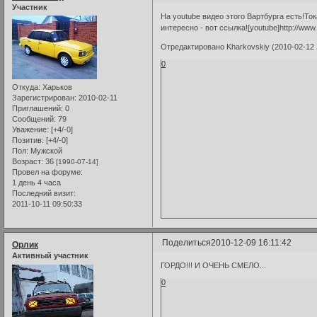
Участник
На youtube видео этого Вартбурга есть!То
интересно - вот ссылка![youtube]http://ww
Отредактировано Kharkovskiy (2010-02-12 
0
Откуда:
Харьков
Зарегистрирован
: 2010-02-11
Приглашений:
0
Сообщений:
79
Уважение:
[+4/-0]
Позитив:
[+4/-0]
Пол:
Мужской
Возраст:
36
[1990-07-14]
Провел на форуме:
1 день 4 часа
Последний визит:
2011-10-11 09:50:33
Поделиться
2010-12-09 16:11:42
Орлик
Активный участник
ГОРДО!!! И ОЧЕНЬ СМЕЛО...
0