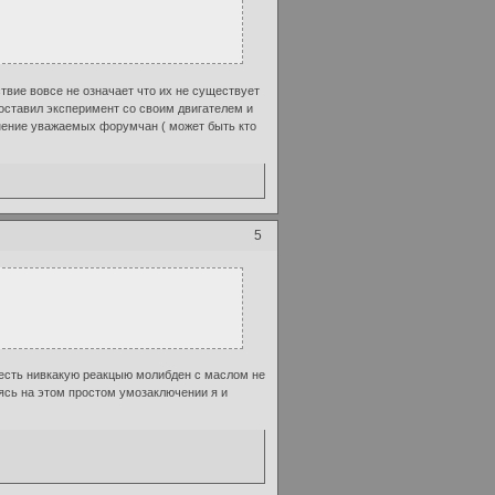
твие вовсе не означает что их не существует
 поставил эксперимент со своим двигателем и
мнение уважаемых форумчан ( может быть кто
5
тоесть нивкакую реакцыю молибден с маслом не
аясь на этом простом умозаключении я и