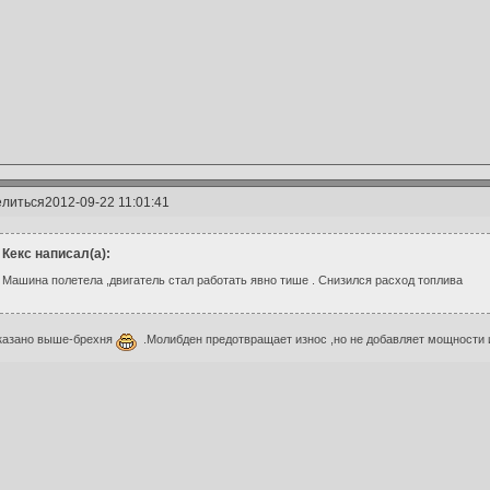
литься
2012-09-22 11:01:41
Кекс написал(а):
Машина полетела ,двигатель стал работать явно тише . Снизился расход топлива
казано выше-брехня
.Молибден предотвращает износ ,но не добавляет мощности и