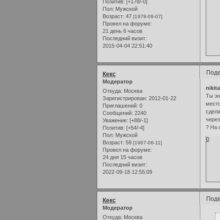
Позитив:
[+178/-0]
Пол:
Мужской
Возраст:
47
[1978-09-07]
Провел на форуме:
21 день 6 часов
Последний визит:
2015-04-04 22:51:40
Поде
Кекс
Модератор
nikita
Откуда:
Москва
Ты зн
Зарегистрирован
: 2012-01-22
место
Приглашений:
0
сдела
Сообщений:
2240
через
Уважение:
[+88/-1]
? На 
Позитив:
[+54/-4]
Пол:
Мужской
0
Возраст:
59
[1967-06-11]
Провел на форуме:
24 дня 15 часов
Последний визит:
2022-09-18 12:55:09
Поде
Кекс
Модератор
Откуда:
Москва