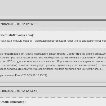
литься
2012-09-22 12:36:51
PNEUMANT написал(а):
Как сказано выше-брехня .Молибден предотвращает износ ,но не добавляет мощности
о предотврашения износа молибден снижает трение Сооветственно резко сокрашаются
я более простым языком двигателю необходимо тратить меньше мощьности чтобы вращ
стает КПД отсуда и есть прирост мощьности . Впрочем мошьность в данном случаи э
 я не загонял ) . Но есле резко упадет уровень шума ( а шум это и есть трение ) ,то де
асход топлива это событие уже обьективное ,он явно снизился причом значительно .
актировано Кекс (2012-09-22 13:23:24)
литься
2012-09-22 12:43:54
Орлик написал(а):