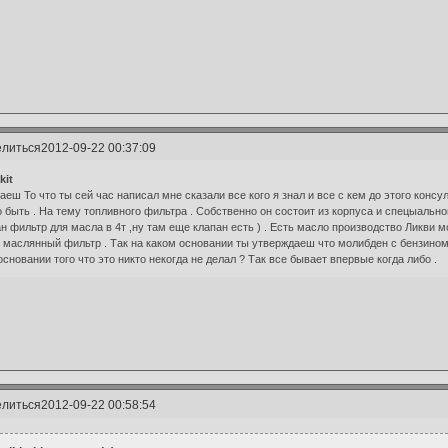
литься
2012-09-22 00:37:09
kit
аеш То что ты сей час написал мне сказали все кого я знал и все с кем до этого конс
 быть . На тему топливного фильтра . Собственно он состоит из корпуса и спецыальн
н фильтр для масла в 4т ,ну там еще клапан есть ) . Есть масло производство Ликви 
 маслянный фильтр . Так на каком основании ты утверждаеш что молибден с бензином
основании того что это никто некогда не делал ? Так все бывает впервые когда либо .
литься
2012-09-22 00:58:54