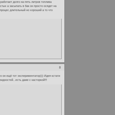
работает долго на пять литров топлива
тых а засыпать в бак он просто осядет на
 процес длительный но хороший а то что
8
то он ещё тот экспериментатор))) Идея кстати
дностей...есть даже с касторкой!!!