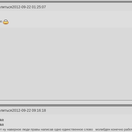
литься
2012-09-22 01:25:07
ло
литься
2012-09-22 09:16:18
kit
kit
т ну наверное люди правы написав одно единственное слово молибден конечно работа