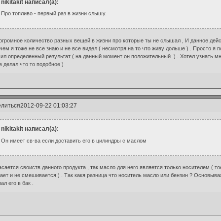
nikitakit написал(а):
Про топливо - первый раз в жизни слышу.
огромное количество разных вещей в жизни про которые ты не слышал , И данное дейс
чем я тоже не все знаю и не все видел ( несмотря на то что живу дольше ) . Просто я
ил определенный результат ( на данный момент он положительный ) . Хотел узнать 
е делал что то подобное )
литься
2012-09-22 01:03:27
nikitakit написал(а):
Он имеет св-ва если доставить его в цилиндры с маслом
асается своиств данного продукта , так масло для него является только носителем ( 
ает и не смешивается ) . Так какя разница что носитель масло или бензин ? Основыв
ал его в бак .