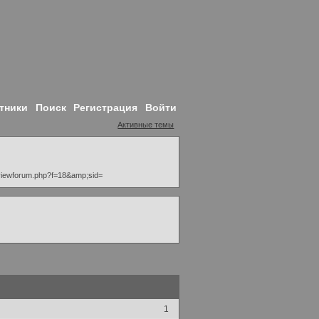
тники
Поиск
Регистрация
Войти
Активные темы
viewforum.php?f=18&amp;sid=
1