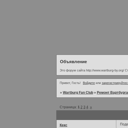
Объявление
Это форум сайта http://www.wartburg-by.org/ 
Привет, Гость!
Войдите
или
зарегистрируйтес
»
Wartburg Fan Club
»
Ремонт Вартбурга
Страница:
1
2
3
4
»
Поде
Кекс