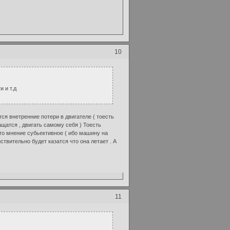
10
 и т.д
 внетренние потери в двигателе ( тоесть
атся , двигать самому себя ) Тоесть
то мнение субьективное ( ибо машину на
йствительно будет казатся что она летает . А
11