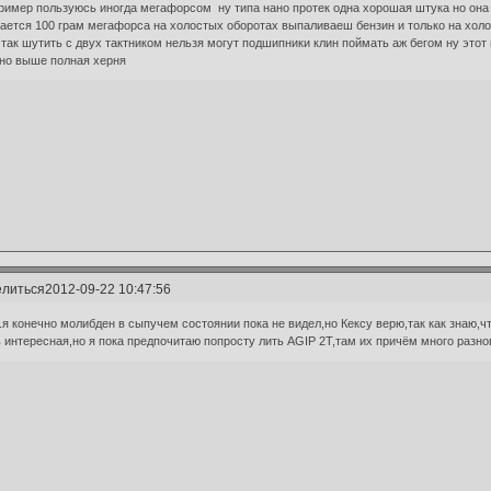
ример пользуюсь иногда мегафорсом ну типа нано протек одна хорошая штука но она 
ается 100 грам мегафорса на холостых оборотах выпаливаеш бензин и только на холос
 так шутить с двух тактником нельзя могут подшипники клин поймать аж бегом ну этот
но выше полная херня
литься
2012-09-22 10:47:56
..я конечно молибден в сыпучем состоянии пока не видел,но Кексу верю,так как знаю,ч
 интересная,но я пока предпочитаю попросту лить AGIP 2T,там их причём много разнови