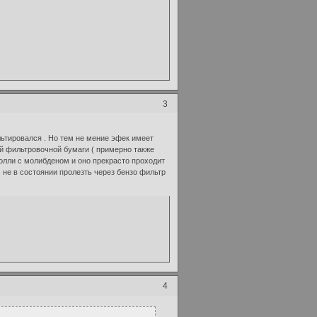
3
ультировался . Но тем не мение эфек имеет
ой фильтровочной бумаги ( примерно также
молли с молибденом и оно прекрасто проходит
 не в состоянии пролезть через бензо фильтр
4