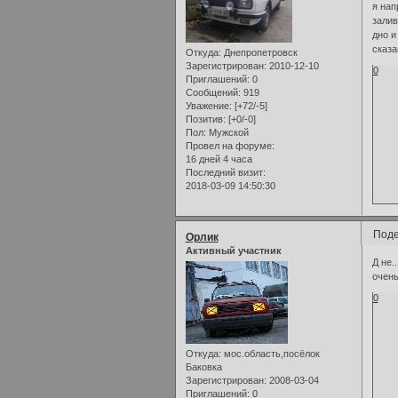
я нап
залив
дно и
сказа
Откуда:
Днепропетровск
Зарегистрирован
: 2010-12-10
0
Приглашений:
0
Сообщений:
919
Уважение:
[+72/-5]
Позитив:
[+0/-0]
Пол:
Мужской
Провел на форуме:
16 дней 4 часа
Последний визит:
2018-03-09 14:50:30
Поде
Орлик
Активный участник
Д не.
очень
0
Откуда:
мос.область,посёлок
Баковка
Зарегистрирован
: 2008-03-04
Приглашений:
0