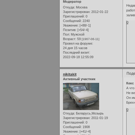
Модератор
Недав
Откуда:
Москва
работ
Зарегистрирован
: 2012-01-22
залив
Приглашений:
0
Сообщений:
2240
0
Уважение:
[+88/-1]
Позитив:
[+54/-4]
Пол:
Мужской
Возраст:
59
[1967-06-11]
Провел на форуме:
24 дня 15 часов
Последний визит:
2022-09-18 12:55:09
Поде
nikitakit
Активный участник
Кекс
А что
Не ве
Он им
Брехн
0
Откуда:
Беларусь,Мозырь
Зарегистрирован
: 2011-01-19
Приглашений:
0
Сообщений:
1908
Уважение:
[+41/-4]