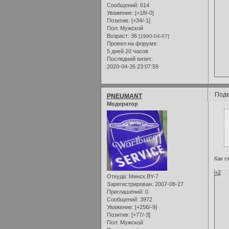
Сообщений:
614
Уважение:
[+18/-0]
Позитив:
[+34/-1]
Пол:
Мужской
Возраст:
36
[1990-04-07]
Провел на форуме:
5 дней 20 часов
Последний визит:
2020-04-26 23:07:59
Поде
PNEUMANT
Модератор
Как с
+2
Откуда:
Минск BY-7
Зарегистрирован
: 2007-08-27
Приглашений:
0
Сообщений:
3972
Уважение:
[+256/-9]
Позитив:
[+77/-3]
Пол:
Мужской