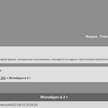
Форум
Учас
Старый форум, которым мы пользовались, находится по адресу: http://zarulem.by/forum/
ь
.
 353
»
Молибден в 2 т
Молибден в 2 т
литься
2012-09-21 23:26:20