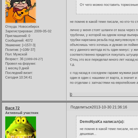
От чего можно поставить тормозные
не помню в какой теме писали, но кто-то с
Откуда:
Новосибирск
лично у меня стоят шланги от ваза через 
Зарегистрирован
: 2009-05-02
трубочки, у которой на одном конце выпира
Приглашений:
0
трубки нарезана резьба под жигулевскую тр
Сообщений:
4072
объяснишь чего хочешь и думаю он пойме
Уважение:
[+157/-3]
но у данного метода есть один минус: у жи
Позитив:
[+108/-37]
Пол:
Мужской
соответственно придется покупать штуцер
Возраст:
36
[1989-09-27]
Отец это все переделал много лет назад к
Провел на форуме:
т.д.
1 месяц 0 дней
с год назад в соседнем гараже мужики раз
Последний визит:
Сегодня 10:34:41
один в один с нашими от варта, а значит 
по отделам с запчастями на европейские а
0
Поделиться
2013-10-30 21:36:16
Вася 72
Активный участник
DemoNyaKa написал(а):
не помню в какой теме писали, но кт
дешевая...