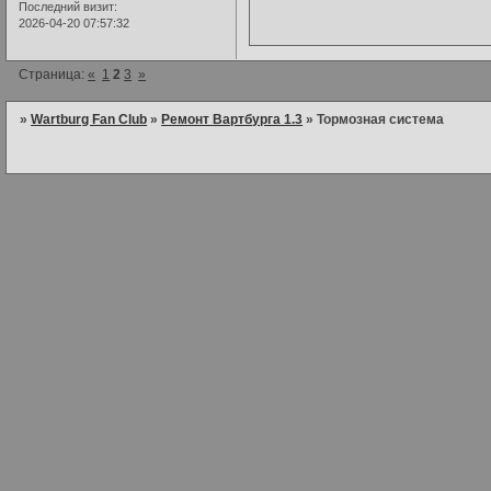
Последний визит:
2026-04-20 07:57:32
Страница:
«
1
2
3
»
»
Wartburg Fan Club
»
Ремонт Вартбурга 1.3
»
Тормозная система