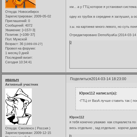
хм... а у ГТЦ которое я установил система
Откуда:
Новосибирск
Зарегистрирован
: 2009-05-02
одну из трубок в середине я заглушил, а 
Приглашений:
0
Сообщений:
4072
з.ы. на картинке много левого, но суть пон
Уважение:
[+157/-3]
Позитив:
[+108/-37]
Отредактировано DemoNyaKa (2014-03-14 
Пол:
Мужской
0
Возраст:
36
[1989-09-27]
Провел на форуме:
1 месяц 0 дней
Последний визит:
Сегодня 10:34:41
Поделиться
2014-03-14 18:23:00
иваныч
Активный участник
Юрок112 написал(а):
-ГТЦ от ВазА лучше ставить так ( п
Юрок112
я тебя конечно уважаю как спциалиста п
весь отдельно , зад отдельно . короче да
Откуда:
Смоленск ( Россия )
Зарегистрирован
: 2009-12-15
0