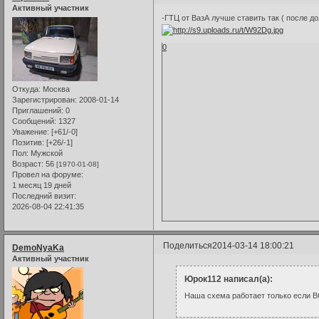
Активный участник
-ГТЦ от ВазА лучше ставить так ( после д
0
Откуда:
Москва
Зарегистрирован
: 2008-01-14
Приглашений:
0
Сообщений:
1327
Уважение:
[+61/-0]
Позитив:
[+26/-1]
Пол:
Мужской
Возраст:
56
[1970-01-08]
Провел на форуме:
1 месяц 19 дней
Последний визит:
2026-08-04 22:41:35
Поделиться
2014-03-14 18:00:21
DemoNyaKa
Активный участник
Юрок112 написал(а):
Наша схема работает только если ВС