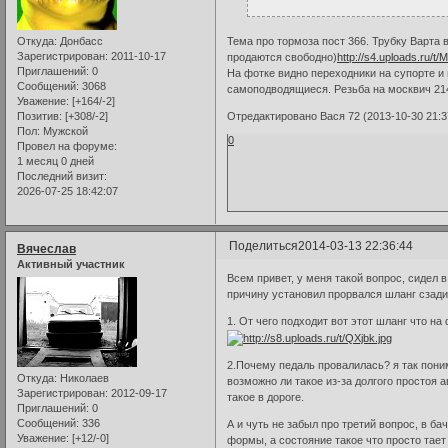
Тема про тормоза пост 366. Трубку Варта 
Откуда:
Донбасс
Зарегистрирован
: 2011-10-17
продаются свободно)
http://s4.uploads.ru/t
Приглашений:
0
На фотке видно переходники на супорте и
Сообщений:
3068
самоподводящиеся. Резьба на москвич 214
Уважение:
[+164/-2]
Отредактировано Вася 72 (2013-10-30 21:3
Позитив:
[+308/-2]
Пол:
Мужской
0
Провел на форуме:
1 месяц 0 дней
Последний визит:
2026-07-25 18:42:07
Поделиться
2014-03-13 22:36:44
Вячеслав
Активный участник
Всем привет, у меня такой вопрос, сидел в
причину установил прорвался шланг сзади
1. От чего подходит вот этот шланг что на
2.Почему педаль провалилась? я так пони
Откуда:
Николаев
возможно ли такое из-за долгого простоя 
Зарегистрирован
: 2012-09-17
такое в дороге.
Приглашений:
0
Сообщений:
336
А и чуть не забыл про третий вопрос, в ба
Уважение:
[+12/-0]
формы, а состояние такое что просто тает