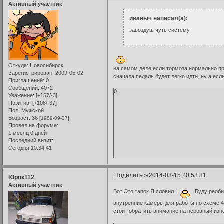
Активный участник
иваныч написал(а):
завоздуш чуть систему
Откуда:
Новосибирск
на самом деле если тормоза нормально пр
Зарегистрирован
: 2009-05-02
сначала педаль будет легко идти, ну а ес
Приглашений:
0
Сообщений:
4072
0
Уважение:
[+157/-3]
Позитив:
[+108/-37]
Пол:
Мужской
Возраст:
36
[1989-09-27]
Провел на форуме:
1 месяц 0 дней
Последний визит:
Сегодня 10:34:41
Поделиться
2014-03-15 20:53:31
Юрок112
Активный участник
Вот Это тапок Я словил !
Буду реобил
внутренние камеры для работы по схеме 4-
стоит обратить внимание на неровный из