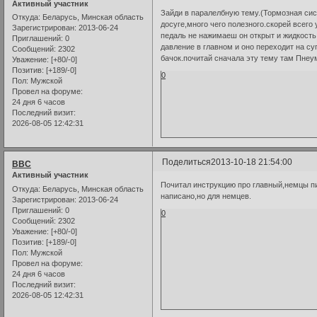
Активный участник
Зайди в паралелбную тему.(Тормозная сис
Откуда:
Беларусь, Минская область
досуге,много чего полезного.скорей всего
Зарегистрирован
: 2013-06-24
педаль не нажимаеш он открыт и жидкость
Приглашений:
0
давление в главном и оно переходит на с
Сообщений:
2302
бачок.почитай сначала эту тему там Пнеум
Уважение:
[+80/-0]
Позитив:
[+189/-0]
0
Пол:
Мужской
Провел на форуме:
24 дня 6 часов
Последний визит:
2026-08-05 12:42:31
Поделиться
2013-10-18 21:54:00
ВВС
Активный участник
Почитал инструкцию про главный,немцы пи
Откуда:
Беларусь, Минская область
написано,но для немцев.
Зарегистрирован
: 2013-06-24
Приглашений:
0
0
Сообщений:
2302
Уважение:
[+80/-0]
Позитив:
[+189/-0]
Пол:
Мужской
Провел на форуме:
24 дня 6 часов
Последний визит:
2026-08-05 12:42:31