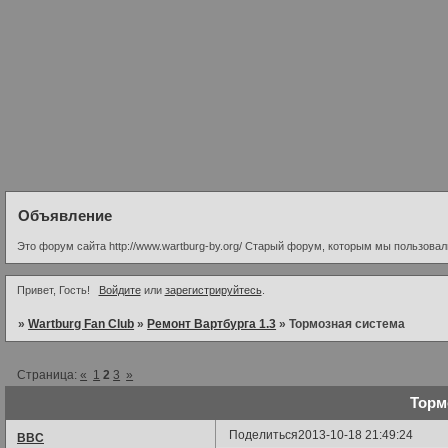
Объявление
Это форум сайта http://www.wartburg-by.org/ Старый форум, которым мы пользовалис
Привет, Гость!
Войдите
или
зарегистрируйтесь
.
»
Wartburg Fan Club
»
Ремонт Вартбурга 1.3
»
Тормозная система
Страница:
«
1
2
3
»
Торм
Поделиться
2013-10-18 21:49:24
ВВС