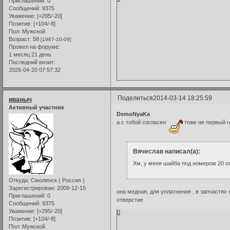
Приглашений:
0
Сообщений:
9375
Уважение:
[+295/-20]
Позитив:
[+104/-8]
Пол:
Мужской
Возраст:
58
[1967-10-09]
Провел на форуме:
1 месяц 21 день
Последний визит:
2026-04-20 07:57:32
Поделиться
2014-03-14 18:25:59
иваныч
Активный участник
DemoNyaKa
а с тобой согласен
тоже не первый г
Вячеслав написал(а):
Хм, у меня шайба под номером 20 от
Откуда:
Смоленск ( Россия )
Зарегистрирован
: 2009-12-15
она медная, для уплатнения , в запчастях
Приглашений:
0
отверстие
Сообщений:
9375
Уважение:
[+295/-20]
0
Позитив:
[+104/-8]
Пол:
Мужской