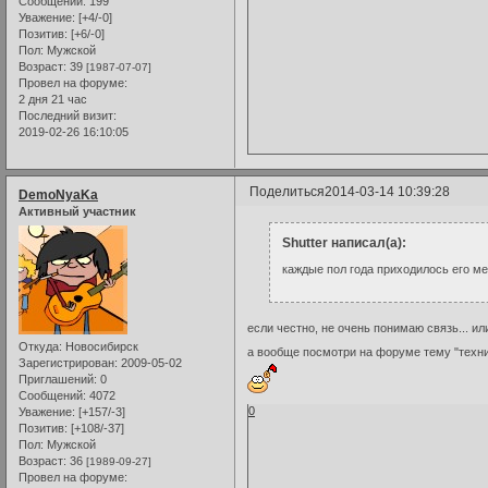
Сообщений:
199
Уважение:
[+4/-0]
Позитив:
[+6/-0]
Пол:
Мужской
Возраст:
39
[1987-07-07]
Провел на форуме:
2 дня 21 час
Последний визит:
2019-02-26 16:10:05
Поделиться
2014-03-14 10:39:28
DemoNyaKa
Активный участник
Shutter написал(а):
каждые пол года приходилось его ме
если честно, не очень понимаю связь... 
Откуда:
Новосибирск
а вообще посмотри на форуме тему "технич
Зарегистрирован
: 2009-05-02
Приглашений:
0
Сообщений:
4072
0
Уважение:
[+157/-3]
Позитив:
[+108/-37]
Пол:
Мужской
Возраст:
36
[1989-09-27]
Провел на форуме: