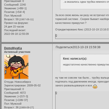
Приглашений:
0
. а оказалось одна трубка немного о
Сообщений:
2240
Уважение:
[+88/-1]
Позитив:
[+54/-4]
За всю свою жизнь ни разу не встречал чт
Пол:
Мужской
тормознй системе . Скорее бывает наоборот
Возраст:
59
[1967-06-11]
качественно прикрутил ?
Провел на форуме:
24 дня 15 часов
Отредактировано Кекс (2013-10-19 13:16:0
Последний визит:
2022-09-18 12:55:09
0
Поделиться
2013-10-19 15:59:38
DemoNyaKa
Активный участник
Кекс написал(а):
недостаточно качественно прикрути
ну там не совсем так было... трубку валь
подтекать под давлением иногда. приходил
Откуда:
Новосибирск
Зарегистрирован
: 2009-05-02
заного развальцованую и все
Приглашений:
0
Сообщений:
4072
0
Уважение:
[+157/-3]
Позитив:
[+108/-37]
Пол:
Мужской
Возраст:
36
[1989-09-27]