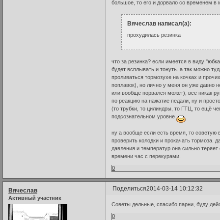
большое, то его и дорвало со временем в
Вячеслав написал(а):
прохудилась резинка
что за резинка? если имеется в виду "юбка
будет всплывать и тонуть. а так можно ту
проливаться тормозухе на кочках и прочих
поплавок), но лично у меня он уже давно н
или вообще порвался может), все никак ру
по реакцию на нажатие педали, ну и прост
(то трубки, то цилиндры, то ГТЦ, то ещё 
подсознательном уровне
ну а вообще если есть время, то советую
проверить колодки и прокачать тормоза. д
давления и температур она сильно теряет 
времени час с перекурами.
0
Поделиться
2014-03-14 10:12:32
Вячеслав
Активный участник
Советы дельные, спасибо парни, буду дей
0