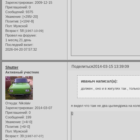
Зарегистрирован
: 2009-12-15
Приглашений:
0
Сообщений:
9375
Уважение:
[+295/-20]
Позитив:
[+104/-8]
Пол:
Мужской
Возраст:
58
[1967-10-09]
Провел на форуме:
1 месяц 21 день
Последний визит:
2026-04-20 07:57:32
Поделиться
2014-03-15 13:39:09
Shutter
Активный участник
иваныч написал(а):
должен , оно и в жигулях так , тол
Откуда:
Nikolaiv
я видел что там не два цылиндрика на кол
Зарегистрирован
: 2014-03-07
Приглашений:
0
0
Сообщений:
199
Уважение:
[+4/-0]
Позитив:
[+6/-0]
Пол:
Мужской
Возраст:
39
[1987-07-07]