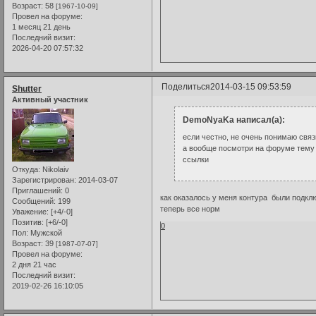
Возраст:
58
[1967-10-09]
Провел на форуме:
1 месяц 21 день
Последний визит:
2026-04-20 07:57:32
Поделиться
2014-03-15 09:53:59
Shutter
Активный участник
DemoNyaKa написал(а):
если честно, не очень понимаю связ
а вообще посмотри на форуме тему "
ссылки
Откуда:
Nikolaiv
Зарегистрирован
: 2014-03-07
Приглашений:
0
как оказалось у меня контура были подклю
Сообщений:
199
теперь все норм
Уважение:
[+4/-0]
Позитив:
[+6/-0]
0
Пол:
Мужской
Возраст:
39
[1987-07-07]
Провел на форуме:
2 дня 21 час
Последний визит:
2019-02-26 16:10:05