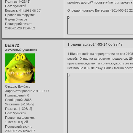
Позитив:
[+25/-1]
какой-то другой? посоветуйте плз. может к
Пол:
Мужской
Возраст:
44
Отредактировано Вячеслав (2014-03-13 22:
[1981-08-29]
Провел на форуме:
0
6 дней 6 часов
Последний визит:
2018-01-28 13:44:52
Поделиться
2014-03-14 00:38:48
Вася 72
Активный участник
1 Шланги себе на перед ставил от ваз 210
резьбы. У нас на авторынке продаются. Ш
провалилась,а как ты хотел жидкость же в
нет вобще и ни че езжу. Бачек можно пост
0
Откуда:
Донбасс
Зарегистрирован
: 2011-10-17
Приглашений:
0
Сообщений:
3068
Уважение:
[+164/-2]
Позитив:
[+308/-2]
Пол:
Мужской
Провел на форуме:
1 месяц 0 дней
Последний визит:
2026-07-25 18:42:07