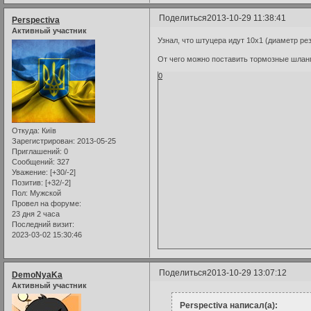
Поделиться
2013-10-29 11:38:41
Perspectiva
Активный участник
Узнал, что штуцера идут 10х1 (диаметр ре
От чего можно поставить тормозные шланг
0
Откуда:
Київ
Зарегистрирован
: 2013-05-25
Приглашений:
0
Сообщений:
327
Уважение:
[+30/-2]
Позитив:
[+32/-2]
Пол:
Мужской
Провел на форуме:
23 дня 2 часа
Последний визит:
2023-03-02 15:30:46
Поделиться
2013-10-29 13:07:12
DemoNyaKa
Активный участник
Perspectiva написал(а):