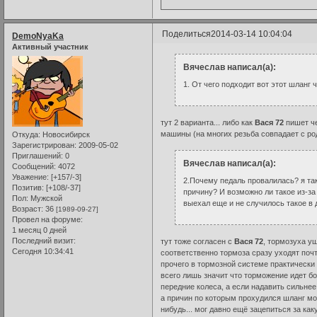
Поделиться
2014-03-14 10:04:04
DemoNyaKa
Активный участник
Вячеслав написал(а):
1. От чего подходит вот этот шланг 
тут 2 варианта... либо как
Вася 72
пишет че
машины (на многих резьба совпадает с ро
Откуда:
Новосибирск
Зарегистрирован
: 2009-05-02
Приглашений:
0
Вячеслав написал(а):
Сообщений:
4072
Уважение:
[+157/-3]
2.Почему педаль провалилась? я та
Позитив:
[+108/-37]
причину? И возможно ли такое из-за
Пол:
Мужской
выехал еще и не случилось такое в 
Возраст:
36
[1989-09-27]
Провел на форуме:
1 месяц 0 дней
Последний визит:
тут тоже согласен с
Вася 72
, тормозуха уш
Сегодня 10:34:41
соответственно тормоза сразу уходят почт
прочего в тормозной системе практически с
всего лишь значит что торможение идет б
передние колеса, а если надавить сильнее
а причин по которым прохудился шланг мо
нибудь... мог давно ещё зацепиться за как