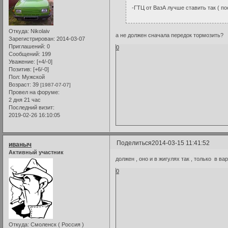
-ГТЦ от ВазА лучше ставить так ( п
Откуда:
Nikolaiv
а не должен сначала передок тормозить?
Зарегистрирован
: 2014-03-07
Приглашений:
0
0
Сообщений:
199
Уважение:
[+4/-0]
Позитив:
[+6/-0]
Пол:
Мужской
Возраст:
39
[1987-07-07]
Провел на форуме:
2 дня 21 час
Последний визит:
2019-02-26 16:10:05
Поделиться
2014-03-15 11:41:52
иваныч
Активный участник
должен , оно и в жигулях так , только в 
0
Откуда:
Смоленск ( Россия )