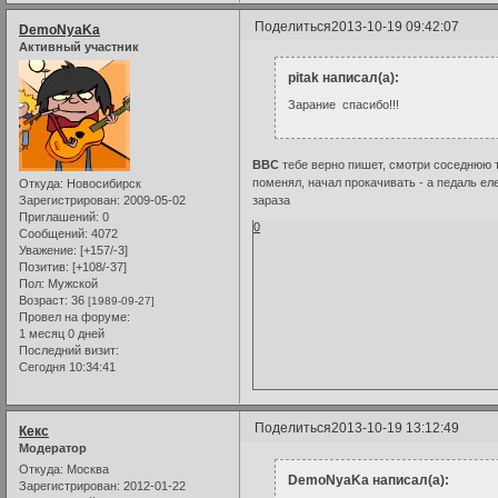
Поделиться
2013-10-19 09:42:07
DemoNyaKa
Активный участник
pitak написал(а):
Зарание спасибо!!!
ВВС
тебе верно пишет, смотри соседнюю те
поменял, начал прокачивать - а педаль еле
Откуда:
Новосибирск
Зарегистрирован
: 2009-05-02
зараза
Приглашений:
0
0
Сообщений:
4072
Уважение:
[+157/-3]
Позитив:
[+108/-37]
Пол:
Мужской
Возраст:
36
[1989-09-27]
Провел на форуме:
1 месяц 0 дней
Последний визит:
Сегодня 10:34:41
Поделиться
2013-10-19 13:12:49
Кекс
Модератор
Откуда:
Москва
DemoNyaKa написал(а):
Зарегистрирован
: 2012-01-22