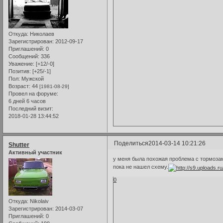
Откуда:
Николаев
Зарегистрирован
: 2012-09-17
Приглашений:
0
Сообщений:
336
Уважение:
[+12/-0]
Позитив:
[+25/-1]
Пол:
Мужской
Возраст:
44
[1981-08-29]
Провел на форуме:
6 дней 6 часов
Последний визит:
2018-01-28 13:44:52
Поделиться
2014-03-14 10:21:26
Shutter
Активный участник
у меня была похожая проблема с тормозам
пока не нашел схему.
0
Откуда:
Nikolaiv
Зарегистрирован
: 2014-03-07
Приглашений:
0