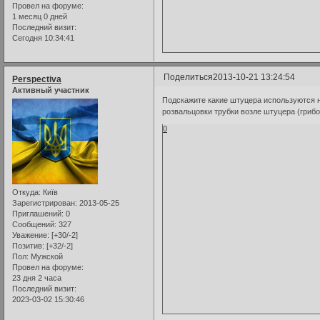
Провел на форуме:
1 месяц 0 дней
Последний визит:
Сегодня 10:34:41
Поделиться
2013-10-21 13:24:54
Perspectiva
Активный участник
Подскажите какие штуцера используются н
розвальцовки трубки возле штуцера (грибо
0
Откуда:
Київ
Зарегистрирован
: 2013-05-25
Приглашений:
0
Сообщений:
327
Уважение:
[+30/-2]
Позитив:
[+32/-2]
Пол:
Мужской
Провел на форуме:
23 дня 2 часа
Последний визит:
2023-03-02 15:30:46